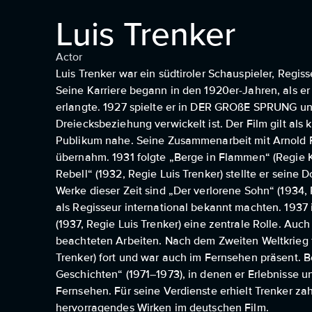
Luis Trenker
Actor
Luis Trenker war ein südtiroler Schauspieler, Regis
Seine Karriere begann in den 1920er-Jahren, als e
erlangte. 1927 spielte er in DER GROßE SPRUNG unt
Dreiecksbeziehung verwickelt ist. Der Film gilt als
Publikum nahe. Seine Zusammenarbeit mit Arnold Fa
übernahm. 1931 folgte „Berge in Flammen“ (Regie Kar
Rebell“ (1932, Regie Luis Trenker) stellte er seine
Werke dieser Zeit sind „Der verlorene Sohn“ (1934, R
als Regisseur international bekannt machten. 1937 i
(1937, Regie Luis Trenker) eine zentrale Rolle. Auc
beachteten Arbeiten. Nach dem Zweiten Weltkrieg fü
Trenker) fort und war auch im Fernsehen präsent. 
Geschichten“ (1971–1973), in denen er Erlebnisse u
Fernsehen. Für seine Verdienste erhielt Trenker za
hervorragendes Wirken im deutschen Film.