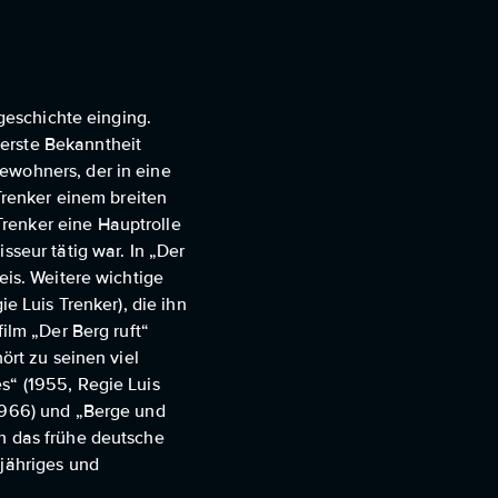
mgeschichte einging.
erste Bekanntheit
ewohners, der in eine
Trenker einem breiten
renker eine Hauptrolle
sseur tätig war. In „Der
eis. Weitere wichtige
e Luis Trenker), die ihn
ilm „Der Berg ruft“
ört zu seinen viel
s“ (1955, Regie Luis
(1966) und „Berge und
ch das frühe deutsche
gjähriges und