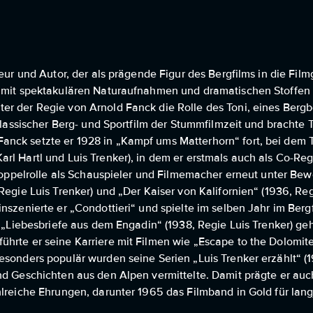
seur und Autor, der als prägende Figur des Bergfilms in die Fil
r mit spektakulären Naturaufnahmen und dramatischen Stoffen 
er der Regie von Arnold Fanck die Rolle des Toni, eines Bergb
 klassischer Berg- und Sportfilm der Stummfilmzeit und brachte 
nck setzte er 1928 in „Kampf ums Matterhorn“ fort, bei dem T
l Hartl und Luis Trenker), in dem er erstmals auch als Co-Regi
 Doppelrolle als Schauspieler und Filmemacher erneut unter Bew
egie Luis Trenker) und „Der Kaiser von Kalifornien“ (1936, Regi
nszenierte er „Condottieri“ und spielte im selben Jahr im Bergf
h „Liebesbriefe aus dem Engadin“ (1938, Regie Luis Trenker) geh
hrte er seine Karriere mit Filmen wie „Escape to the Dolomite
Besonders populär wurden seine Serien „Luis Trenker erzählt“ 
nd Geschichten aus den Alpen vermittelte. Damit prägte er au
hlreiche Ehrungen, darunter 1965 das Filmband in Gold für lan