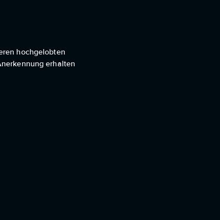
hreren hochgelobten
t Anerkennung erhalten