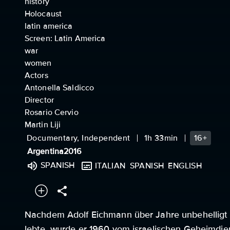
history
Holocaust
latin america
Screen: Latin America
war
women
Actors
Antonella Saldicco
Director
Rosario Cervio
Martin Liji
Documentary, Independent
1h 33min
16+
Argentina
2016
SPANISH
ITALIAN
SPANISH
ENGLISH
Nachdem Adolf Eichmann über Jahre unbehelligt i
lebte, wurde er 1960 vom israelischen Geheimdien