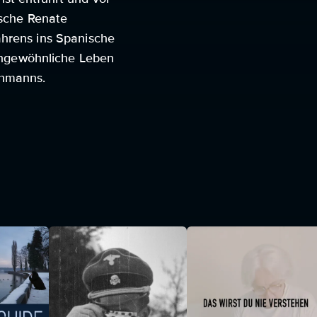
tsche Renate
ahrens ins Spanische
ngewöhnliche Leben
chmanns.