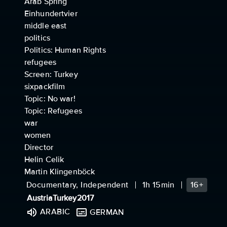
Arab Spring
Einhundertvier
middle east
politics
Politics: Human Rights
refugees
Screen: Turkey
sixpackfilm
Topic: No war!
Topic: Refugees
war
women
Director
Helin Celik
Martin Klingenböck
Documentary, Independent
1h 15min
16+
Austria
Turkey
2017
ARABIC
GERMAN