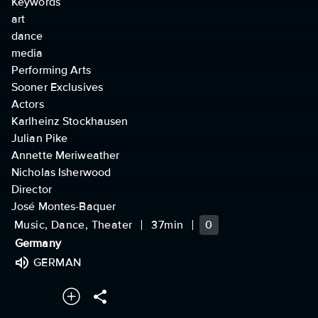
Keywords
art
dance
media
Performing Arts
Sooner Exclusives
Actors
Karlheinz Stockhausen
Julian Pike
Annette Meriweather
Nicholas Isherwood
Director
José Montes-Baquer
Music, Dance, Theater
37min
0
Germany
GERMAN