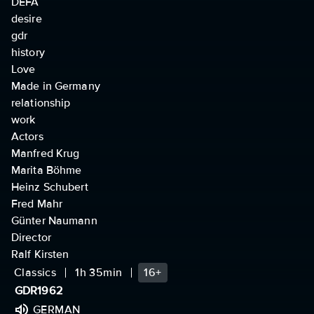
DEFA
desire
gdr
history
Love
Made in Germany
relationship
work
Actors
Manfred Krug
Marita Böhme
Heinz Schubert
Fred Mahr
Günter Naumann
Director
Ralf Kirsten
Classics
1h 35min
16+
GDR
1962
GERMAN