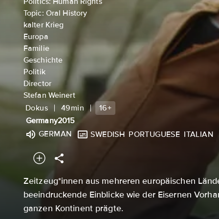
Politics: Human Rights
Topic: Oral History
kalter Krieg
Europa
Familie
Geschichte
Politik
Director
Stefan Weinert
Dokus
49min
16+
Germany
2015
GERMAN
SWEDISH
PORTUGUESE
ITALIAN
Zeitzeug*innen aus mehreren europäischen Länd
beeindruckende Einblicke wie der Eisernen Vorh
ganzen Kontinent prägte.