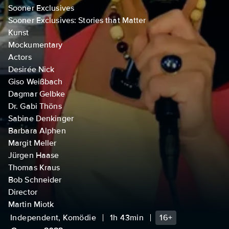
Sooner Exclusives
Sooner Exclusives: Stories that Matter
Kunst
Mockumentary
Actors
Desirée Nick
Giso Weißbach
Dagmar Gelbke
Dr. Gabi Thöns
Sabine Denkinger
Barbara Alphen
Margit Meller
Jürgen Haase
Thomas Kraus
Bob Schneider
Director
Martin Miotk
Independent, Komödie
1h 43min
16+