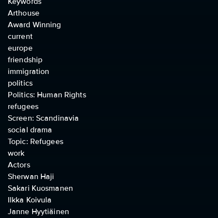
Keywords
Arthouse
Award Winning
current
europe
friendship
immigration
politics
Politics: Human Rights
refugees
Screen: Scandinavia
social drama
Topic: Refugees
work
Actors
Sherwan Haji
Sakari Kuosmanen
Ilkka Koivula
Janne Hyytiäinen