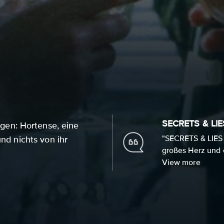
SECRETS & LIES
en: Hortense, eine
"SECRETS & LIES i
und nichts von ihr
großes Herz und e
View more