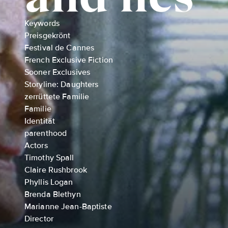
Keywords
Preisgekrönt
Festival de Cannes
French Exclusive Fiction
Sooner Exclusives
Storyline: Daughters
zerrüttete Familie
Familie
Identität
parenthood
Actors
Timothy Spall
Claire Rushbrook
Phyllis Logan
Brenda Blethyn
Marianne Jean-Baptiste
Director