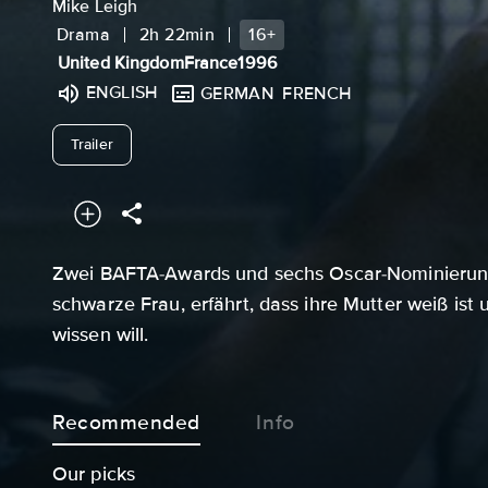
Mike Leigh
Drama
2h 22min
16+
United Kingdom
France
1996
ENGLISH
GERMAN
FRENCH
undefined
Trailer
Zwei BAFTA-Awards und sechs Oscar-Nominierung
schwarze Frau, erfährt, dass ihre Mutter weiß ist 
wissen will.
Recommended
Info
Our picks