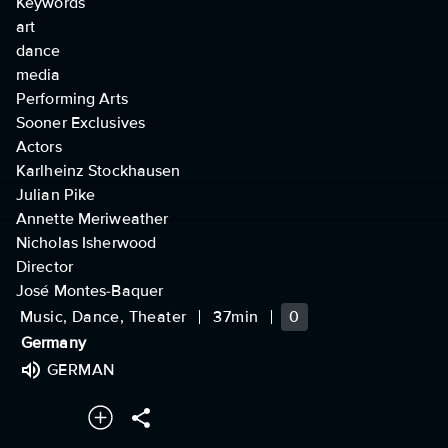
Keywords
art
dance
media
Performing Arts
Sooner Exclusives
Actors
Karlheinz Stockhausen
Julian Pike
Annette Meriweather
Nicholas Isherwood
Director
José Montes-Baquer
Music, Dance, Theater
37min
0
Germany
GERMAN