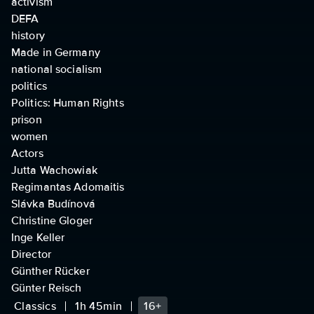
activism
DEFA
history
Made in Germany
national socialism
politics
Politics: Human Rights
prison
women
Actors
Jutta Wachowiak
Regimantas Adomaitis
Slávka Budínová
Christine Gloger
Inge Keller
Director
Günther Rücker
Günter Reisch
Classics
1h 45min
16+