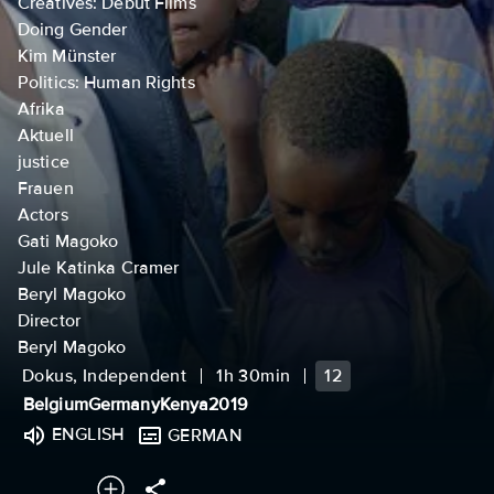
Creatives: Debut Films
Doing Gender
Kim Münster
Politics: Human Rights
Afrika
Aktuell
justice
Frauen
Actors
Gati Magoko
Jule Katinka Cramer
Beryl Magoko
Director
Beryl Magoko
Dokus, Independent
1h 30min
12
Belgium
Germany
Kenya
2019
ENGLISH
GERMAN