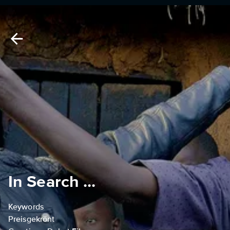
In Search ...
Keywords
Preisgekrönt