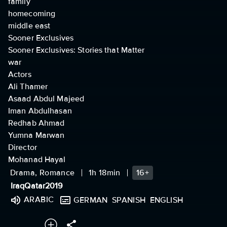
family
homecoming
middle east
Sooner Exclusives
Sooner Exclusives: Stories that Matter
war
Actors
Ali Thamer
Asaad Abdul Majeed
Iman Abdulhasan
Redhab Ahmad
Yumna Marwan
Director
Mohanad Hayal
Drama, Romance
1h 18min
16+
Iraq
Qatar
2019
ARABIC
GERMAN
SPANISH
ENGLISH