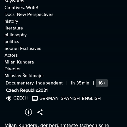
Keywords
Creatives: Write!
Docs: New Perspectives
history
literature
philosophy
politics
Sooner Exclusives
Actors
Milan Kundera
Director
Miloslav Šmídmajer
Documentary, Independent
1h 35min
16+
Czech Republic
2021
CZECH
GERMAN
SPANISH
ENGLISH
Milan Kundera, der berühmteste tschechische