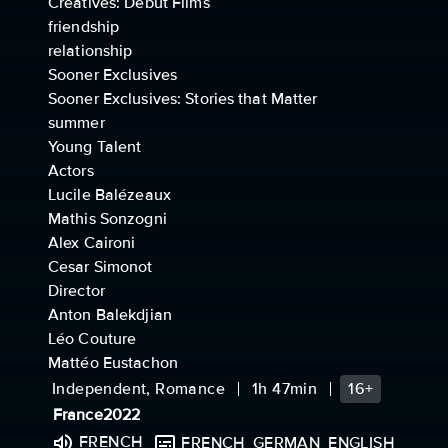
Creatives: Debut Films
friendship
relationship
Sooner Exclusives
Sooner Exclusives: Stories that Matter
summer
Young Talent
Actors
Lucile Balézeaux
Mathis Sonzogni
Alex Caironi
Cesar Simonot
Director
Anton Balekdjian
Léo Couture
Mattéo Eustachon
Independent, Romance
1h 47min
16+
France
2022
FRENCH
FRENCH
GERMAN
ENGLISH