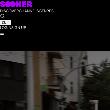
DISCOVER
CHANNELS
GENRES
DE
LOGIN
SIGN UP