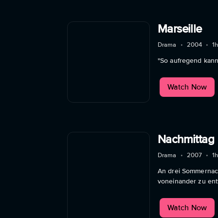
Marseille
Drama
•
2004
•
1
"So aufregend kann
Watch Now
Nachmittag
Drama
•
2007
•
1
An drei Sommernach
voneinander zu ent
Watch Now