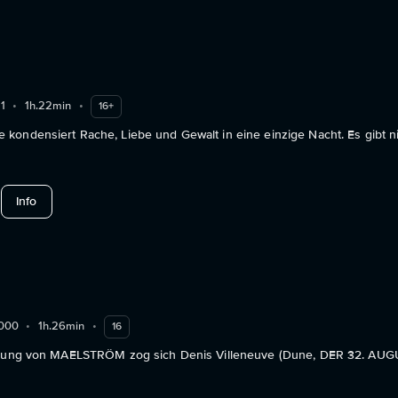
1
•
1h.22min
•
16+
kondensiert Rache, Liebe und Gewalt in eine einzige Nacht. Es gibt n
about C.L.A.B.
Info
000
•
1h.26min
•
16
ellung von MAELSTRÖM zog sich Denis Villeneuve (Dune, DER 32. AUG