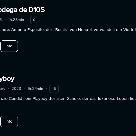
Bodega de D10S
5
•
1h.23min
•
0
nde: Antonio Esposito, der "Bostik" von Neapel, verwandelt ein Vierte
about Bostik, La Bodega de D10S
Info
ayboy
ary
•
2023
•
1h.24min
•
16
izio Candidi, ein Playboy der alten Schule, der das luxuriöse Leben li
about The Last Playboy
Info