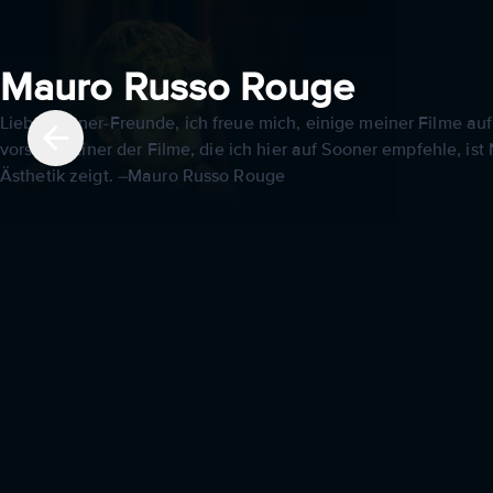
Mauro Russo Rouge
Liebe Sooner-Freunde, ich freue mich, einige meiner Filme auf
vorstellt. Einer der Filme, die ich hier auf Sooner empfehle, 
Ästhetik zeigt. –Mauro Russo Rouge