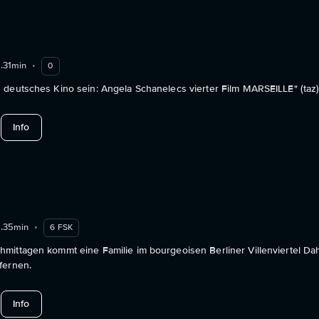
h.31min
•
0
 deutsches Kino sein: Angela Schanelecs vierter Film MARSEILLE" (taz
about Marseille
Info
h.35min
•
6 FSK
mittagen kommt eine Familie im bourgeoisen Berliner Villenviertel D
fernen.
about Nachmittag
Info