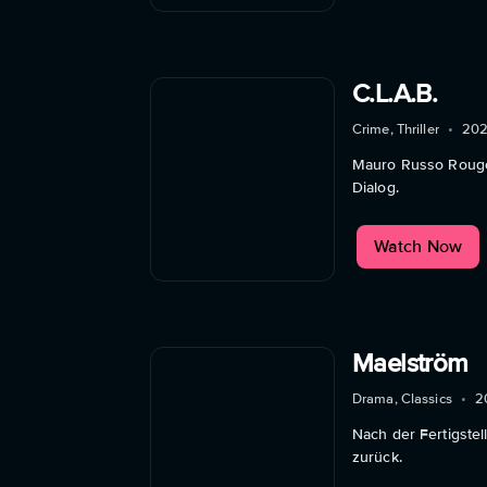
C.L.A.B.
Crime, Thriller
•
202
Mauro Russo Rouge 
Dialog.
Watch Now
Maelström
Drama, Classics
•
2
Nach der Fertigst
zurück.