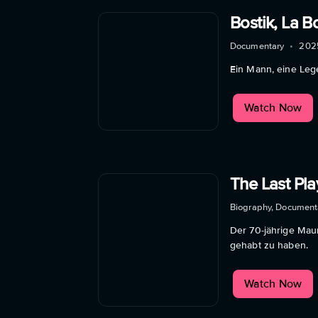
Bostik, La 
Documentary
•
202
Ein Mann, eine Lege
Watch Now
The Last Pl
Biography, Document
Der 70-jährige Maur
gehabt zu haben.
Watch Now