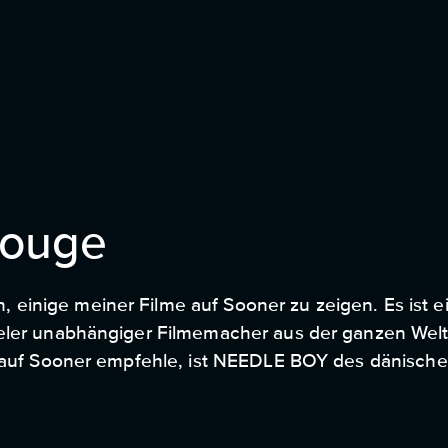
Rouge
, einige meiner Filme auf Sooner zu zeigen. Es ist e
 vieler unabhängiger Filmemacher aus der ganzen Wel
hier auf Sooner empfehle, ist NEEDLE BOY des dänisch
st ein erstaunlicher Film, der eine großartige Sprac
ouge