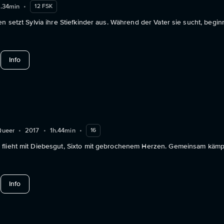
h.34min
•
12 FSK
en setzt Sylvia ihre Stiefkinder aus. Während der Vater sie sucht, begin
about Milchwald
Info
Queer
•
2017
•
1h.44min
•
16
flieht mit Diebesgut, Sixto mit gebrochenem Herzen. Gemeinsam kämpf
about Barbara
Info