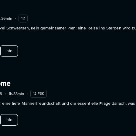
h.36min
•
12
zwei Schwestern, kein gemeinsamer Plan: eine Reise ins Sterben wird zu
about Anxiety
Info
ome
8
•
1h.33min
•
12 FSK
 eine tiefe Männerfreundschaft und die essentielle Frage danach, was 
about Drive Me Home
Info