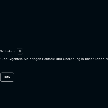
2h.18min
•
0
 und Giganten. Sie bringen Fantasie und Unordnung in unser Leben. "
about Les Ogres
Info