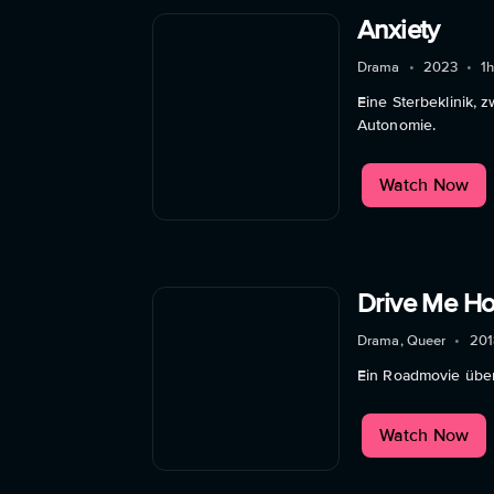
Anxiety
Drama
•
2023
•
1
Eine Sterbeklinik, 
Autonomie.
Watch Now
Drive Me H
Drama, Queer
•
201
Ein Roadmovie über
Watch Now