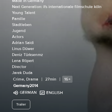
Made in Germany
Next Generation: ifs internationale filmschule köln
Young Talent
Familie
Stadtleben
Jugend
Actors
Adrian Saidi
Linus Düwer
Deniz Türksenmz
Lena Röpert
Director
Jarek Duda
Crime, Drama
27min
16+
Germany
2014
GERMAN
ENGLISH
undefined
Trailer