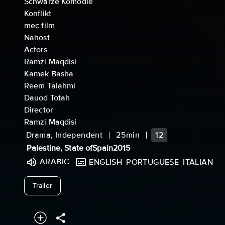
Schwarze Komödie
Konflikt
mec film
Nahost
Actors
Ramzi Maqdisi
Kamek Basha
Reem Talahmi
Dauod Totah
Director
Ramzi Maqdisi
Drama, Independent
25min
12
Palestine, State of
Spain
2015
ARABIC
ENGLISH
PORTUGUESE
ITALIAN
undefined
Trailer