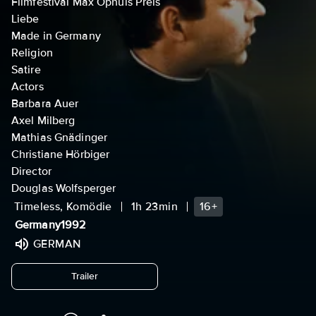
Filmfestival Max Ophüls Preis
Liebe
Made in Germany
Religion
Satire
Actors
Barbara Auer
Axel Milberg
Mathias Gnädinger
Christiane Hörbiger
Director
Douglas Wolfsperger
Timeless, Komödie
1h 23min
16+
Germany
1992
GERMAN
undefined
Trailer