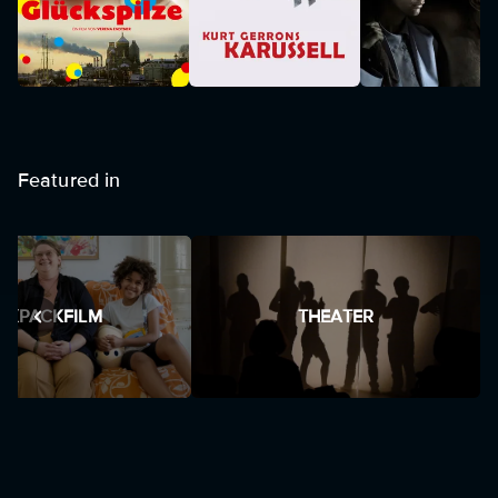
Featured in
SIXPACKFILM
THEATER