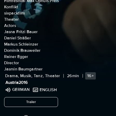
Filmfestival Max Ophüls Preis
Konflikt
sixpackfilm
Theater
Actors
Jasna Fritzi Bauer
Daniel Sträßer
Markus Schleinzer
Dominik Brauweiler
Rainer Egger
Director
Jasmin Baumgartner
Drama, Musik, Tanz, Theater
26min
16+
Austria
2016
GERMAN
ENGLISH
undefined
Trailer