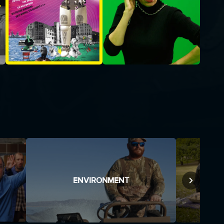
ENVIRONMENT
TO