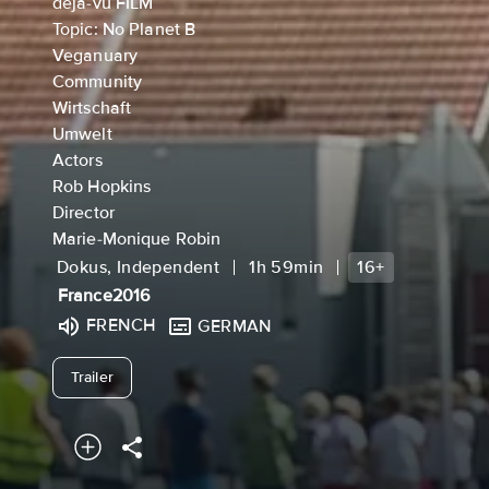
déjà-vu FILM
Topic: No Planet B
Veganuary
Community
Wirtschaft
Umwelt
Actors
Rob Hopkins
Director
Marie-Monique Robin
Dokus, Independent
1h 59min
16+
France
2016
FRENCH
GERMAN
undefined
Trailer