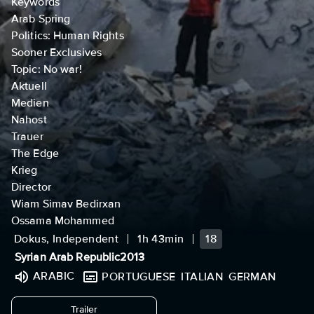
Keywords
Arab Spring
Politics: Human Rights
Sooner Exclusives
Topic: No war!
Aktuell
Medien
Nahost
Trauer
The Edge
Krieg
Director
Wiam Simav Bedirxan
Ossama Mohammed
Dokus, Independent
1h 43min
18
Syrian Arab Republic
2013
ARABIC
PORTUGUESE
ITALIAN
GERMAN
undefined
Trailer