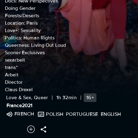
Docs: New Perspectives
Doing Gender
Forests/Deserts
Location: Paris
Love+: Sexuality
Politics: Human Rights
Queerness: Living Out Loud
Sooner Exclusives
sexarbeit
trans*
Arbeit
Director
Claus Drexel
Love & Sex, Queer
1h 32min
16+
France
2021
FRENCH
POLISH
PORTUGUESE
ENGLISH