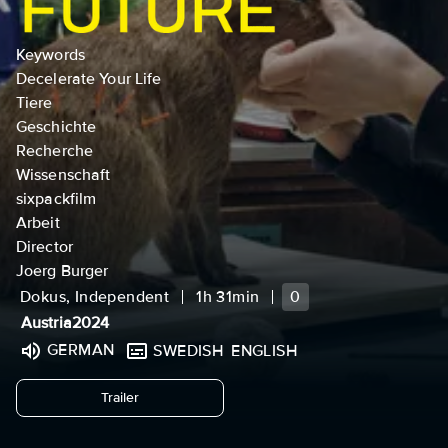
Keywords
Decelerate Your Life
Tiere
Geschichte
Recherche
Wissenschaft
sixpackfilm
Arbeit
Director
Joerg Burger
Dokus, Independent
1h 31min
0
Austria
2024
GERMAN
SWEDISH
ENGLISH
undefined
Trailer