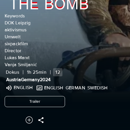
Keywords
DOK Leipzig
aktivismus
Umwelt
sixpackfilm
Director
Lukas Marxt
Vanja Smiljanić
Dokus
1h 25min
12
Austria
Germany
2024
ENGLISH
ENGLISH
GERMAN
SWEDISH
undefined
Trailer