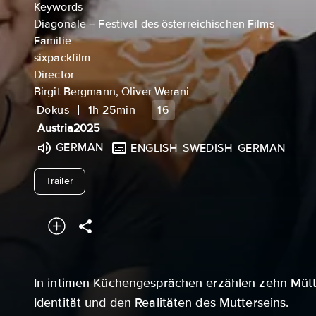
Keywords
Diagonale – Festival des österreichischen Films
Familie
sixpackfilm
Director
Birgit Bergmann, Oliver Werani
Dokus
1h 25min
16
Austria
2025
GERMAN
ENGLISH
SWEDISH
GERMAN
undefined
Trailer
In intimen Küchengesprächen erzählen zehn Mütte
Identität und den Realitäten des Mutterseins.