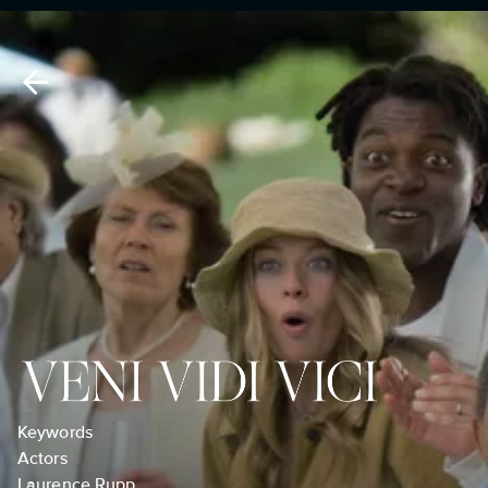
Keywords
Actors
Laurence Rupp