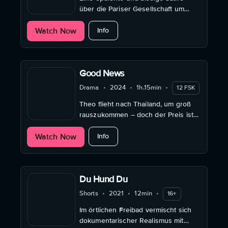
über die Pariser Gesellschaft um
1821, nach Honoré de Balzacs Roman
about Verlorene Illusionen
Watch Now
"Illusions perdues."
Info
Good News
Drama
•
2024
•
1h.15min
•
12 FSK
Theo flieht nach Thailand, um groß
rauszukommen – doch der Preis ist
hoch: Schuld, Lüge und ein
about Good News
Watch Now
zerstörtes Leben erwarten ihn am
Info
Ende seiner Reise.
Du Hund Du
Shorts
•
2021
•
12min
•
16+
Im örtlichen Freibad vermischt sich
dokumentarischer Realismus mit