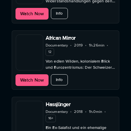
Widerstandshandlungen gegen den
Nationalsozialismus und aktuelle
about Widerstandsmomente
Watch Now
Kämpfe in eine historische
Info
Kontinuität.
African Mirror
Documentary
•
2019
•
1h.26min
•
12
Von edlen Wilden, kolonialem Blick
und Eurozentrismus: Der Schweizer
René Gardi (1909-2000) erklärte
about African Mirror
Watch Now
Jahrzehnte lang den afrikanischen
Info
Kontinent.
Hassjünger
Documentary
•
2018
•
1h.0min
•
16+
Ein Ex-Salafist und ein ehemalige