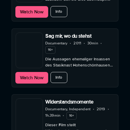
Constanze Ruhm untersucht, wie
about Gli appunti di Anna Azzori
Watch Now
sich die Realität und deren
Info
Konstruktion unterscheiden.
Sag mir, wo du stehst
Documentary
•
2011
•
30min
•
16+
Die Aussagen ehemaliger Insassen
des Stasiknast Hohenschönhausen
und ehemalige Stasimitarbeiter
about Sag mir, wo du stehst
Watch Now
werden hier gegenübergestellt.
Info
Widerstandsmomente
Documentary, Independent
•
2019
•
1h.39min
•
16+
Dieser Film stellt