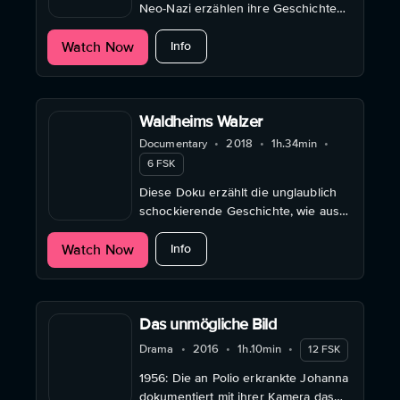
Neo-Nazi erzählen ihre Geschichten
und erklären, wie sie sich
about Hassjünger
Watch Now
radikalisierten.
Info
Waldheims Walzer
Documentary
•
2018
•
1h.34min
•
6 FSK
Diese Doku erzählt die unglaublich
schockierende Geschichte, wie aus
einem NS-Offizier ein Spitzenpolitiker
about Waldheims Walzer
Watch Now
und UNO-Generalsekretär wurde.
Info
Das unmögliche Bild
Drama
•
2016
•
1h.10min
•
12 FSK
1956: Die an Polio erkrankte Johanna
dokumentiert mit ihrer Kamera das