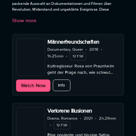
packende Auswahl an Dokumentationen und Filmen über
Revolution, Widerstand und ungeklärte Ereignisse. Diese
fesselnden Inhalte beleuchten alternative Perspektiven und
Show more
hinterfragen etablierte Narrative, um zum Nachdenken
anzuregen.
Männerfreundschaften
Documentary, Queer
•
2018
•
1h.25min
•
12 FSK
Kultregisseur Rosa von Praunheim
geht der Frage nach, wie schwul
Goethe und seine Zeitgenossen
about Männerfreundschaften
Watch Now
waren. Wie nahmen sie
Info
Homosexualität wahr?
Verlorene Illusionen
Drama, Romance
•
2021
•
2h.29min
•
12 FSK
Eine opulente und bissige Satire