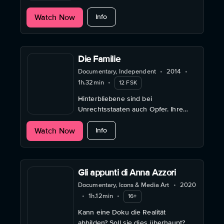
Auseinandersetzungen mit der
about Aus dem Abseits
Watch Now
Staatsmacht geprägt.
Info
Die Familie
Documentary, Independent
•
2014
•
1h.32min
•
12 FSK
Hinterbliebene sind bei
Unrechtsstaaten auch Opfer. Ihre
eindrücklichen Zeugnisse finden in
about Die Familie
Watch Now
dieser einfühlsamen Doku Raum.
Info
Gli appunti di Anna Azzori
Documentary, Icons & Media Art
•
2020
•
1h.12min
•
16+
Kann eine Doku die Realität
abbilden? Soll sie dies überhaupt?