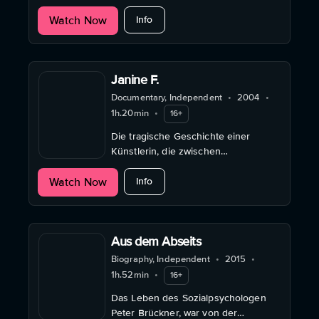
inszenierter Absurdität.
about Du Hund Du
Watch Now
Info
Janine F.
Documentary, Independent
•
2004
•
1h.20min
•
16+
Die tragische Geschichte einer
Künstlerin, die zwischen
Leidenschaft und Besessenheit
about Janine F.
Watch Now
zerrieben wurde und unter
Info
mysteriösen Umständen starb.
Aus dem Abseits
Biography, Independent
•
2015
•
1h.52min
•
16+
Das Leben des Sozialpsychologen
Peter Brückner, war von der