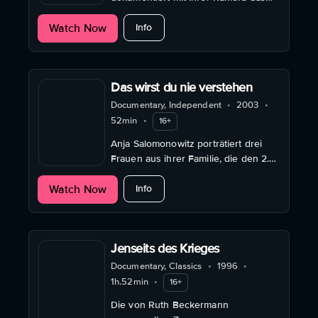
Familienleben und was wirklich hinter
about Das unmögliche Bild
Watch Now
verschlossenen Türen passiert.
Info
Das wirst du nie verstehen
Documentary, Independent
•
2003
•
52min
•
16+
Anja Salomonowitz porträtiert drei
Frauen aus ihrer Familie, die den 2.
Weltkrieg als Kinder erlebt haben –
about Das wirst du nie verstehen
Watch Now
mit sehr unterschiedlichen
Info
Erinnerungen.
Jenseits des Krieges
Documentary, Classics
•
1996
•
1h.52min
•
16+
Die von Ruth Beckermann