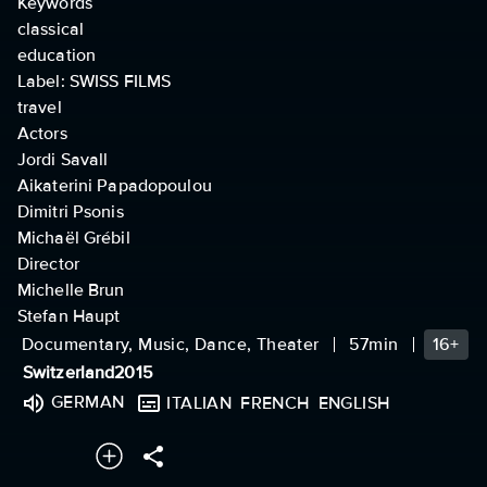
Keywords
classical
education
Label: SWISS FILMS
travel
Actors
Jordi Savall
Aikaterini Papadopoulou
Dimitri Psonis
Michaël Grébil
Director
Michelle Brun
Stefan Haupt
Documentary, Music, Dance, Theater
57min
16+
Switzerland
2015
GERMAN
ITALIAN
FRENCH
ENGLISH