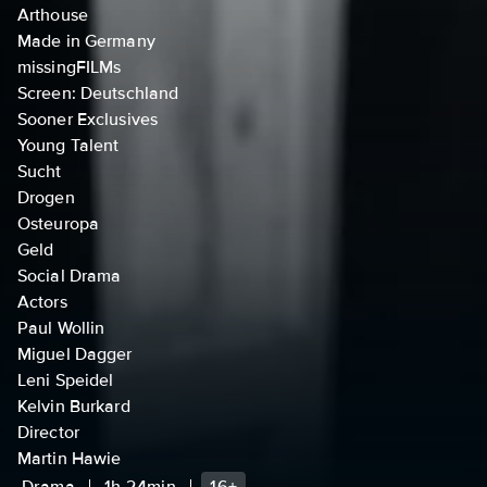
Arthouse
Made in Germany
missingFILMs
Screen: Deutschland
Sooner Exclusives
Young Talent
Sucht
Drogen
Osteuropa
Geld
Social Drama
Actors
Paul Wollin
Miguel Dagger
Leni Speidel
Kelvin Burkard
Director
Martin Hawie
Drama
1h 24min
16+