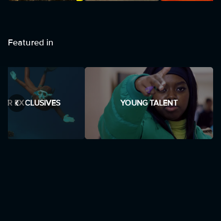
Featured in
ER EXCLUSIVES
YOUNG TALENT