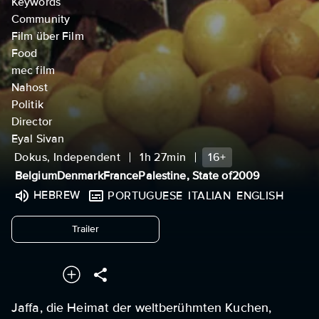
Keywords
Community
Film über Film
Food
mec film
Nahost
Politik
Director
Eyal Sivan
Dokus, Independent
1h 27min
16+
Belgium
Denmark
France
Palestine, State of
2009
HEBREW
PORTUGUESE
ITALIAN
ENGLISH
undefined
Trailer
Jaffa, die Heimat der weltberühmten Kuchen,