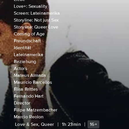
Love+: Sexuality
Screen: Lateinamerika
Storyline: Not just Sex
Storyline: Queer Love
Coming of Age
Freundschaft
Identität
Lateinamerika
Beziehung
Actors
Mateus Almada
Maurício Barcellos
Elisa Brittes
Fernando Hart
Director
Filipe Matzembacher
Marcio Reolon
Love & Sex, Queer
1h 23min
16+