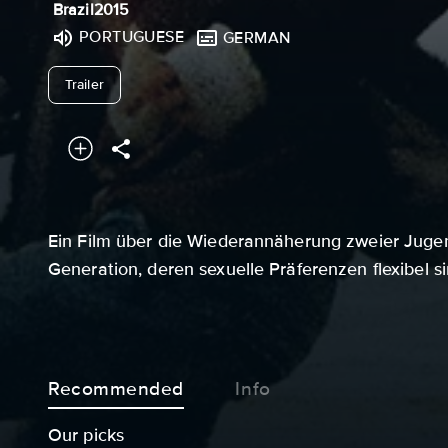
Brazil
2015
PORTUGUESE
GERMAN
undefined
Trailer
Ein Film über die Wiederannäherung zweier Juge
Generation, deren sexuelle Präferenzen flexibel sin
Recommended
Info
Our picks