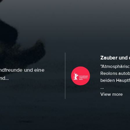
Zauber und d
"Atmosphärisc
ndfreunde und eine
Reolons autobi
d...
beiden Hauptf
...
View more