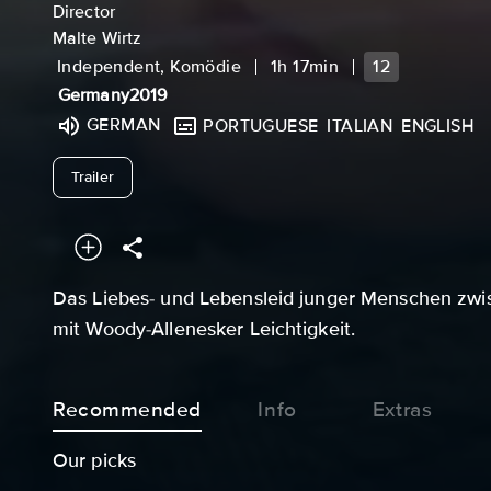
Director
Malte Wirtz
Independent, Komödie
1h 17min
12
Germany
2019
GERMAN
PORTUGUESE
ITALIAN
ENGLISH
undefined
Trailer
Das Liebes- und Lebensleid junger Menschen zwis
mit Woody-Allenesker Leichtigkeit.
Recommended
Info
Extras
Our picks