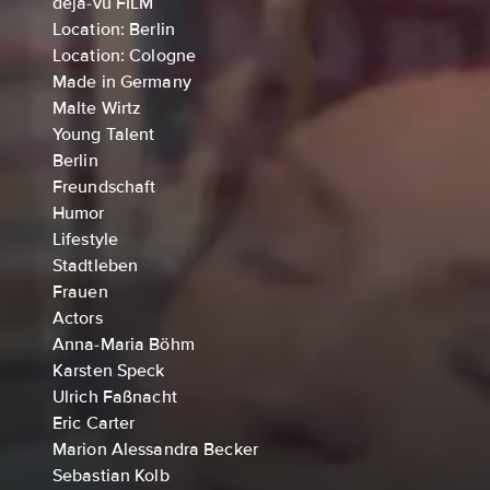
déjà-vu FILM
Location: Berlin
Location: Cologne
Made in Germany
Malte Wirtz
Young Talent
Berlin
Freundschaft
Humor
Lifestyle
Stadtleben
Frauen
Actors
Anna-Maria Böhm
Karsten Speck
Ulrich Faßnacht
Eric Carter
Marion Alessandra Becker
Sebastian Kolb