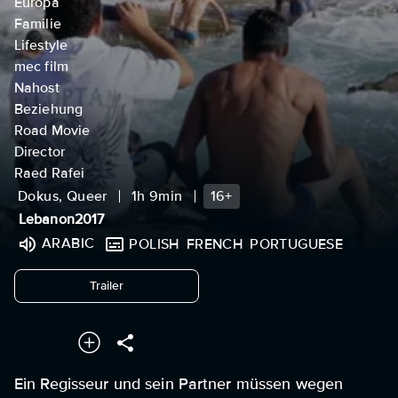
Europa
Familie
Lifestyle
mec film
Nahost
Beziehung
Road Movie
Director
Raed Rafei
Dokus, Queer
1h 9min
16+
Lebanon
2017
ARABIC
POLISH
FRENCH
PORTUGUESE
undefined
Trailer
Ein Regisseur und sein Partner müssen wegen