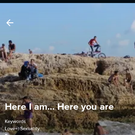
Here I am... Here you are
Keywords
Love+: Sexuality