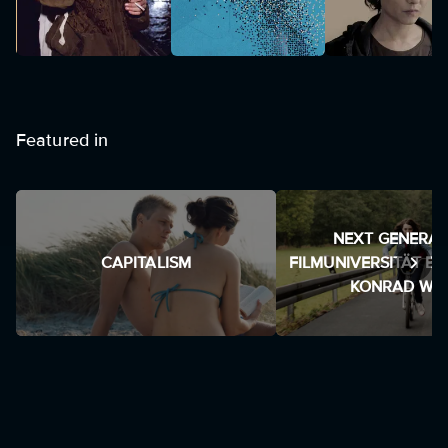
Featured in
NEXT GENERAT
CAPITALISM
FILMUNIVERSITÄT B
KONRAD WO