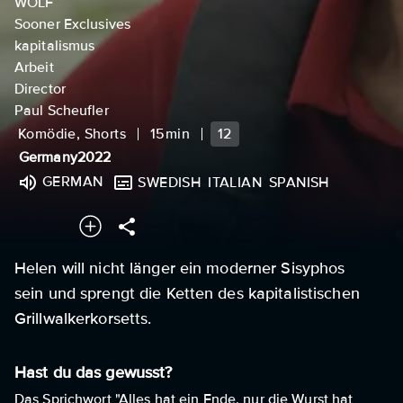
WOLF
Sooner Exclusives
kapitalismus
Arbeit
Director
Paul Scheufler
Komödie, Shorts
15min
12
Germany
2022
GERMAN
SWEDISH
ITALIAN
SPANISH
Helen will nicht länger ein moderner Sisyphos
sein und sprengt die Ketten des kapitalistischen
Grillwalkerkorsetts.
Hast du das gewusst?
Das Sprichwort "Alles hat ein Ende, nur die Wurst hat