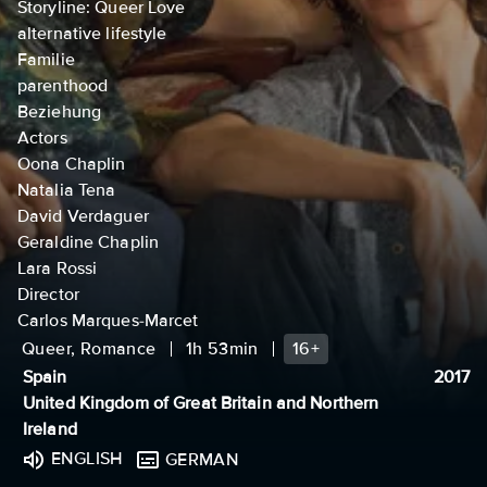
Storyline: Queer Love
alternative lifestyle
Familie
parenthood
Beziehung
Actors
Oona Chaplin
Natalia Tena
David Verdaguer
Geraldine Chaplin
Lara Rossi
Director
Carlos Marques-Marcet
Queer, Romance
1h 53min
16+
Spain
2017
United Kingdom of Great Britain and Northern
Ireland
ENGLISH
GERMAN