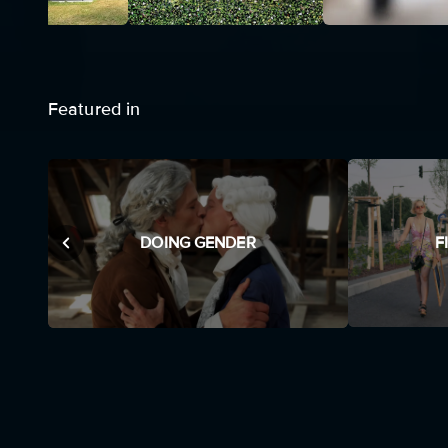
Featured in
F
DOING GENDER