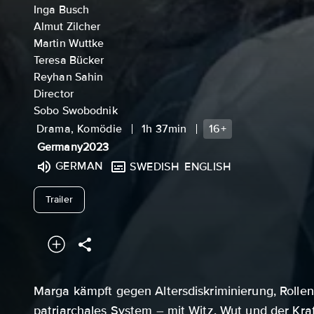
Inga Busch
Almut Zilcher
Martin Wuttke
Teresa Bücker
Reyhan Sahin
Director
Sobo Swobodnik
Drama, Komödie
1h 37min
16+
Germany
2023
GERMAN
SWEDISH
ENGLISH
undefined
Trailer
Marga kämpft gegen Altersdiskriminierung, Rollen
patriarchales System – mit Witz, Wut und der Kraf