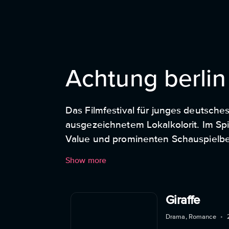
Achtung berlin
Das Filmfestival für junges deutsche
ausgezeichnetem Lokalkolorit. Im Sp
Value und prominenten Schauspielbe
die ihre Filme ohne Förderung drehe
Show more
Filmfestivalkonventionen verstoßen.
Giraffe
Drama, Romance
•