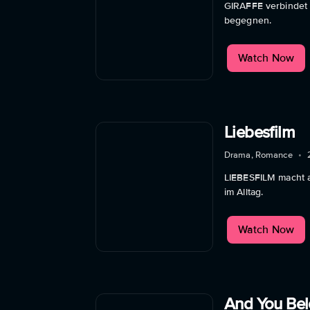
GIRAFFE verbindet A
begegnen.
Watch Now
Liebesfilm
Drama, Romance
•
LIEBESFILM macht 
im Alltag.
Watch Now
And You Be