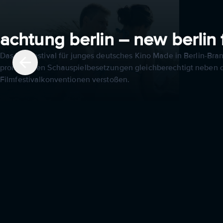
achtung berlin – new berlin
Das Filmfestival für junges deutsches Kino Made in Berlin-Br
prominenten Schauspielbesetzungen gleichberechtigt neben de
Filmfestivalkonventionen verstoßen.