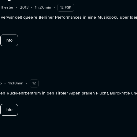
 Theater
•
2013
•
1h.26min
•
12 FSK
wandelt queere Berliner Performances in eine Musikdoku über Identi
about And You Belong
Info
5
•
1h.18min
•
12
n Rückkehrzentrum in den Tiroler Alpen prallen Flucht, Bürokratie und
about Bürglkopf
Info