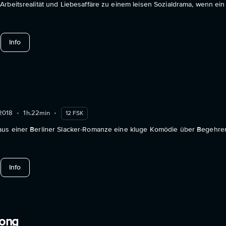
rbeitsrealität und Liebesaffäre zu einem leisen Sozialdrama, wenn ein
about Giraffe
Info
2018
•
1h.22min
•
12 FSK
aus einer Berliner Slacker-Romanze eine kluge Komödie über Begehr
about Liebesfilm
Info
long