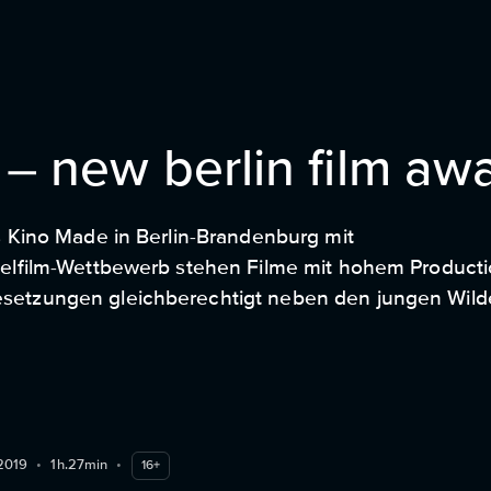
 – new berlin film aw
s Kino Made in Berlin-Brandenburg mit
ielfilm-Wettbewerb stehen Filme mit hohem Product
setzungen gleichberechtigt neben den jungen Wild
n und zuweilen auch gegen alle internationalen
2019
•
1h.27min
•
16+