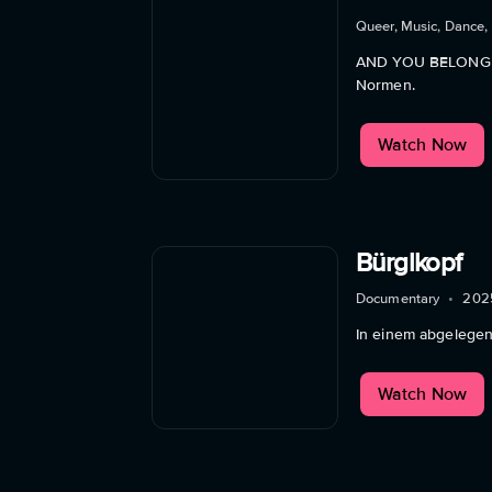
Queer, Music, Dance,
AND YOU BELONG ver
Normen.
Watch Now
Bürglkopf
Documentary
•
202
In einem abgelegene
Watch Now