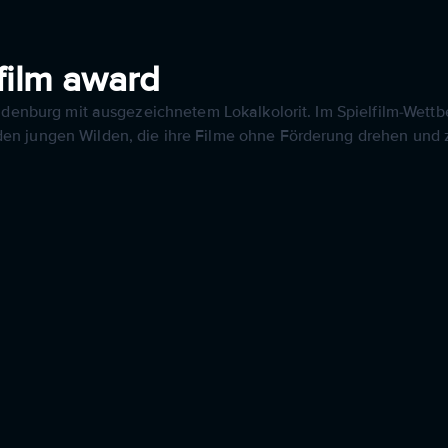
 film award
andenburg mit ausgezeichnetem Lokalkolorit. Im Spielfilm-Wet
n jungen Wilden, die ihre Filme ohne Förderung drehen und z