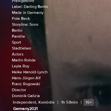
Preisgekrönt
Label: Darling Berlin
Made in Germany
Pola Beck
Storyline: Sons
Berlin
Familie
Sport
Stadtleben
Actors
Martin Rohde
Leyla Roy
Heike Hanold-Lynch
Hans-Jürgen Alf
Franz Rogowski
Director
Dominik Galizia
Independent, Komödie
1h 58min
16+
Germany
2021