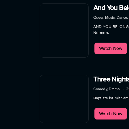
And You Be
Queer, Music, Dance,
AND YOU BELONG ver
Normen.
Watch Now
Three Night
Comedy, Drama
•
2
Baptiste ist mit Sa
Watch Now