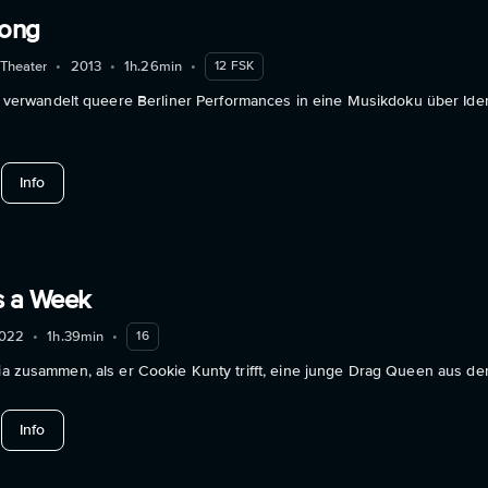
long
 Theater
•
2013
•
1h.26min
•
12 FSK
wandelt queere Berliner Performances in eine Musikdoku über Identi
about And You Belong
Info
s a Week
022
•
1h.39min
•
16
mia zusammen, als er Cookie Kunty trifft, eine junge Drag Queen aus der 
about Three Nights a Week
Info