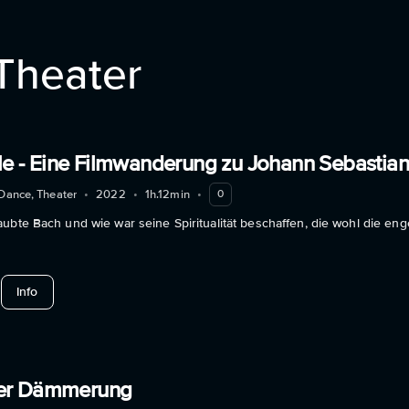
Theater
ele - Eine Filmwanderung zu Johann Sebastia
Dance, Theater
•
2022
•
1h.12min
•
0
ubte Bach und wie war seine Spiritualität beschaffen, die wohl die en
about Heilige Spiele - Eine Filmwanderung zu Johann Sebastian
Info
er Dämmerung