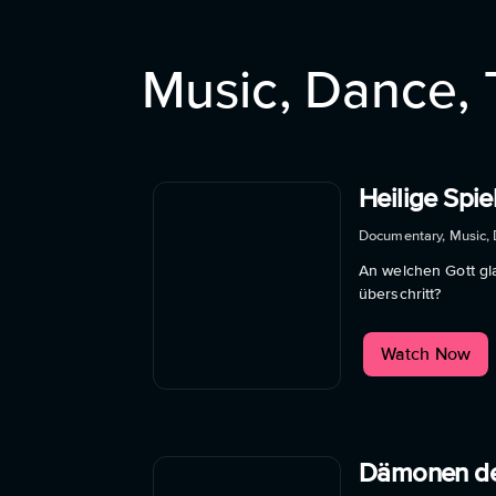
Music, Dance, 
Heilige Spi
Documentary, Music, 
An welchen Gott gla
überschritt?
Watch Now
Dämonen d