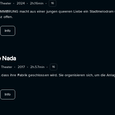
 Theater
•
2024
•
2h.16min
•
16
RUNG macht aus einer jungen queeren Liebe ein Stadtmelodram üb
z offen.
about Dämonen der Dämmerung
Info
e Nada
 Theater
•
2017
•
2h.57min
•
16
 dass ihre Fabrik geschlossen wird. Sie organisieren sich, um die Anl
about A Fábrica de Nada
Info