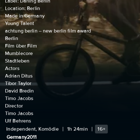
Label: Darling Berlin
Location: Berlin
Made in Germany
Young Talent
achtung berlin – new berlin film award
Berlin
Film über Film
Mumblecore
Stadtleben
Actors
Adrian Ditus
Tibor Taylor
David Bredin
Timo Jacobs
Director
Timo Jacobs
Ulf Behrens
Independent, Komödie
1h 24min
16+
Germany
2011