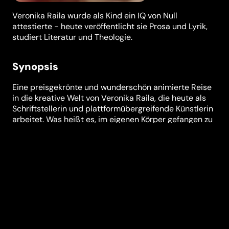
Veronika Raila wurde als Kind ein IQ von Null
attestierte - heute veröffentlicht sie Prosa und Lyrik,
studiert Literatur und Theologie.
Synopsis
Eine preisgekrönte und wunderschön animierte Reise
in die kreative Welt von Veronika Raila, die heute als
Schriftstellerin und plattformübergreifende Künstlerin
arbeitet. Was heißt es, im eigenen Körper gefangen zu
sein und nicht gesehen zu werden? SANDMÄDCHEN
entführt uns in die einzigartige Erfahrungswelt von
Veronika Raila, einer jungen Autistin, hypersensibel
und von Geburt an schwerbehindert. Raila weiß, wie
es sich anfühlt, als Person nicht wahrgenommen zu
werden. Als Kind attestierte man ihr einen IQ von Null.
Festivals & Awards
DOK Leipzig