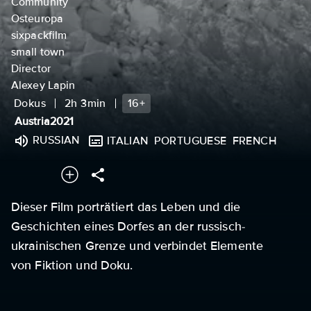
Community
Osteuropa
sixpackfilm
small town
Director
Alexey Lapin
Dokus
2h 3min
16+
Austria
2021
RUSSIAN
ITALIAN
PORTUGUESE
FRENCH
Dieser Film porträtiert das Leben und die
Geschichten eines Dorfes an der russisch-
ukrainischen Grenze und verbindet Elemente
von Fiktion und Doku.