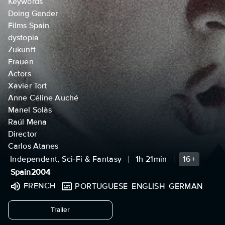
Keywords
Doing Gender
Films Spain
dystopia
Zukunft
Frauen
Actors
Xavier Tort
Anne Céline Auché
Manel Solàs
Raúl Mena
Director
Carlos Atanes
Independent, Sci-Fi & Fantasy
1h 21min
16+
Spain
2004
FRENCH
PORTUGUESE
ENGLISH
GERMAN
undefined
Trailer