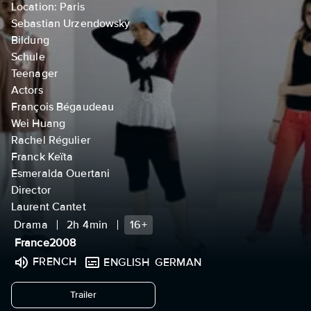
Location: Paris
Sebastian Urzendowsky
Bildung
Schule
Teenager
Actors
François Bégaudeau
Wei Huang
Rachel Régulier
Franck Keïta
Esmeralda Ouertani
Director
Laurent Cantet
Drama
2h 4min
16+
France
2008
FRENCH
ENGLISH
GERMAN
undefined
Trailer