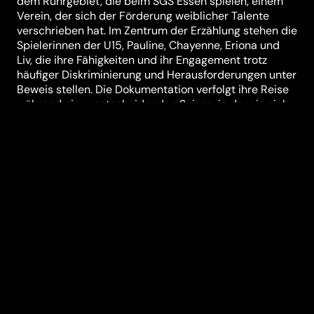
dem Ruhrgebiet, die beim SGS Essen spielen, einem
Verein, der sich der Förderung weiblicher Talente
verschrieben hat. Im Zentrum der Erzählung stehen die
Spielerinnen der U15, Pauline, Chayenne, Eriona und
Liv, die ihre Fähigkeiten und ihr Engagement trotz
häufiger Diskriminierung und Herausforderungen unter
Beweis stellen. Die Dokumentation verfolgt ihre Reise
während einer entscheidenden Saison, in der sie sich
einen Platz in höheren Ligen erkämpfen und
möglicherweise für die U15-Nationalmannschaft
ausgewählt werden könnten. Die Serie KICKEN WIE EIN
MÄDCHEN zeigt auf eindrucksvolle Weise, wie diese
jungen Spielerinnen sowohl auf als auch abseits des
Platzes wachsen und sich entwickeln. Regie führt die
erfahrene Dokumentarfilmerin Karin de Miguel
Wessendorf. Ihr Zugang ermöglicht einen intimen
Einblick in die persönlichen und sportlichen
Herausforderungen, denen sich die Spielerinnen
stellen, und beleuchtet die Bedeutung von Frauen im
Fußball – ein Spiegelbild der gesellschaftlichen
Dynamiken und der Fortschritte im Kampf um
Gleichberechtigung und Anerkennung im Sport.