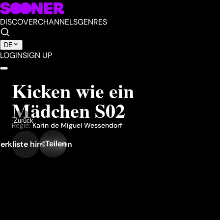
DISCOVER
CHANNELS
GENRES
DE
LOGIN
SIGN UP
Kicken wie ein
Mädchen S02
Zurück
Regie:
Karin de Miguel Wessendorf
Teilen
erkliste hinzufügen