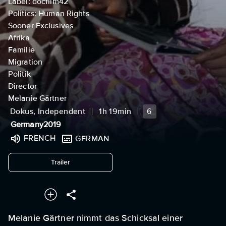
Label: docfilm42
Politics: Human Rights
Sooner Exclusives
Afrika
Familie
Migration
Politik
Director
Melanie Gärtner
Dokus, Independent
1h 19min
6
Germany
2019
FRENCH
GERMAN
undefined
Trailer
Melanie Gärtner nimmt das Schicksal einer